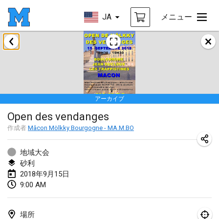
JA
メニュー
2018年1月
Open des rois de Mölkky
2018年1月21日
|
フランス
アーカイブ
Individuel du Garo
Open des vendanges
2018年1月21日
|
フランス
作成者
Mâcon Mölkky Bourgogne - MA.M.BO
Tournoi d'Hiver
2018年1月27日
|
フランス
地域大会
砂利
Tournoi de Mölkky - Lesfous Dubâtonvaigeois
2018年9月15日
9:00 AM
2018年1月27日
|
フランス
2018年2月
場所