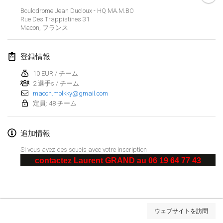
Boulodrome Jean Ducloux - HQ MA.M.BO
Lumi Mölkky
Rue Des Trappistines
31
2018年2月3日
|
フィンランド
Macon
,
フランス
Tournoi de la St Valentin
登録情報
2018年2月10日
|
フランス
10 EUR / チーム
2 選手s / チーム
Faschings-Mölkky
macon.molkky@gmail.com
2018年2月11日
|
ドイツ
定員: 48 チーム
Rakovnické mölkkování
追加情報
2018年2月24日
|
チェコ
SI vous avez des soucis avec votre inscription
SM HalliMölkky - Finnish Championship
contactez Laurent GRAND au 06 19 64 77 43
2018年2月24日
|
フィンランド
Tournoi de l'ASSER
リストを表示
2018年2月24日
|
フランス
ウェブサイトを訪問
表示中
243
トーナメント
監修:
Mölkk Your World