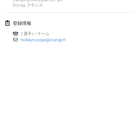
Dissay
,
フランス
Lumi Mölkky
2018年2月3日
|
フィンランド
登録情報
Tournoi de la St Valentin
2 選手s / チーム
2018年2月10日
|
フランス
molkkyroscope@orange.fr
Faschings-Mölkky
2018年2月11日
|
ドイツ
Rakovnické mölkkování
2018年2月24日
|
チェコ
SM HalliMölkky - Finnish Championship
2018年2月24日
|
フィンランド
Tournoi de l'ASSER
リストを表示
2018年2月24日
|
フランス
表示中
243
トーナメント
監修:
Mölkk Your World