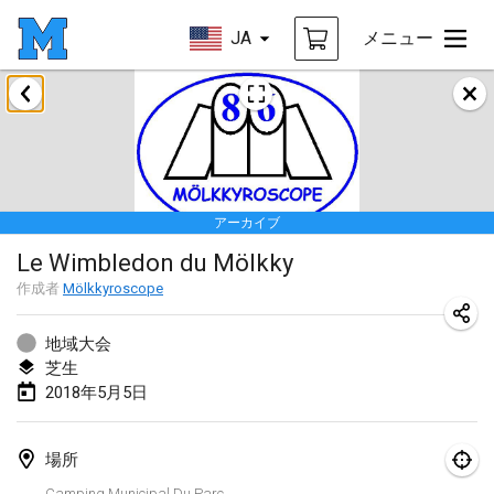
JA
メニュー
2018年1月
Open des rois de Mölkky
2018年1月21日
|
フランス
アーカイブ
Individuel du Garo
Le Wimbledon du Mölkky
2018年1月21日
|
フランス
作成者
Mölkkyroscope
Tournoi d'Hiver
2018年1月27日
|
フランス
地域大会
芝生
Tournoi de Mölkky - Lesfous Dubâtonvaigeois
2018年5月5日
2018年1月27日
|
フランス
場所
2018年2月
Camping Municipal Du Parc