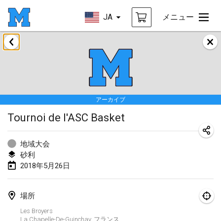
JA
メニュー
2018年1月
Open des rois de Mölkky
2018年1月21日
|
フランス
アーカイブ
Individuel du Garo
Tournoi de l'ASC Basket
2018年1月21日
|
フランス
Tournoi d'Hiver
地域大会
2018年1月27日
|
フランス
砂利
2018年5月26日
Tournoi de Mölkky - Lesfous Dubâtonvaigeois
2018年1月27日
|
フランス
場所
Les Broyers
2018年2月
La Chapelle-De-Guinchay
,
フランス