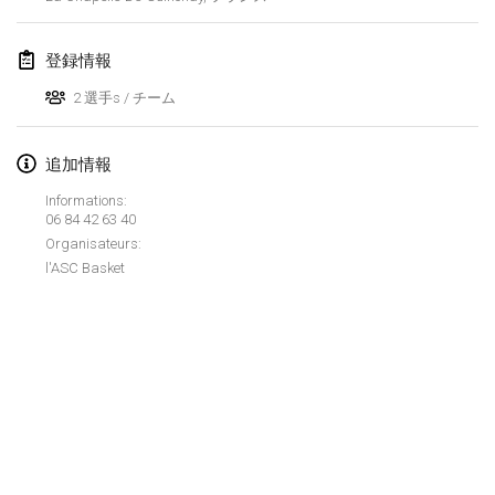
Lumi Mölkky
2018年2月3日
|
フィンランド
登録情報
2 選手s / チーム
Tournoi de la St Valentin
2018年2月10日
|
フランス
追加情報
Faschings-Mölkky
Informations:
2018年2月11日
|
ドイツ
06 84 42 63 40
Organisateurs:
l'ASC Basket
Rakovnické mölkkování
2018年2月24日
|
チェコ
SM HalliMölkky - Finnish Championship
2018年2月24日
|
フィンランド
Tournoi de l'ASSER
リストを表示
2018年2月24日
|
フランス
表示中
243
トーナメント
監修:
Mölkk Your World