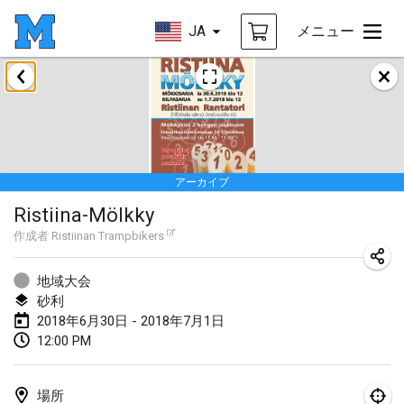
JA
メニュー
2018年1月
Open des rois de Mölkky
2018年1月21日
|
フランス
アーカイブ
Individuel du Garo
Ristiina-Mölkky
2018年1月21日
|
フランス
作成者
Ristiinan Trampbikers
Tournoi d'Hiver
2018年1月27日
|
フランス
地域大会
砂利
Tournoi de Mölkky - Lesfous Dubâtonvaigeois
2018年6月30日 - 2018年7月1日
12:00 PM
2018年1月27日
|
フランス
2018年2月
場所