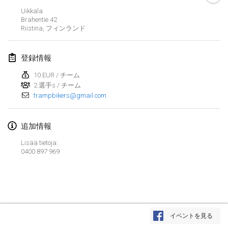
Uikkala
Lumi Mölkky
Brahentie 42
2018年2月3日
|
フィンランド
Riistina
,
フィンランド
Tournoi de la St Valentin
登録情報
2018年2月10日
|
フランス
10 EUR / チーム
2 選手s / チーム
Faschings-Mölkky
trampbikers@gmail.com
2018年2月11日
|
ドイツ
Rakovnické mölkkování
追加情報
2018年2月24日
|
チェコ
Lisää tietoja:
0400 897 969
SM HalliMölkky - Finnish Championship
2018年2月24日
|
フィンランド
Tournoi de l'ASSER
リストを表示
2018年2月24日
|
フランス
イベントを見る
表示中
243
トーナメント
監修:
Mölkk Your World