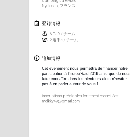
Camping La Rivière
Nyoiseau
,
フランス
Lumi Mölkky
2018年2月3日
|
フィンランド
登録情報
Tournoi de la St Valentin
6 EUR / チーム
2018年2月10日
|
フランス
2 選手s / チーム
Faschings-Mölkky
追加情報
2018年2月11日
|
ドイツ
Cet événement nous permettra de financer notre
participation à l'Europ'Raid 2019 ainsi que de nous
Rakovnické mölkkování
faire connaître dans les alentours alors n'hésitez
2018年2月24日
|
チェコ
pas à en parler autour de vous !
Inscriptions préalables fortement conseillées:
SM HalliMölkky - Finnish Championship
molkky49@gmail.com
2018年2月24日
|
フィンランド
Tournoi de l'ASSER
2018年2月24日
|
フランス