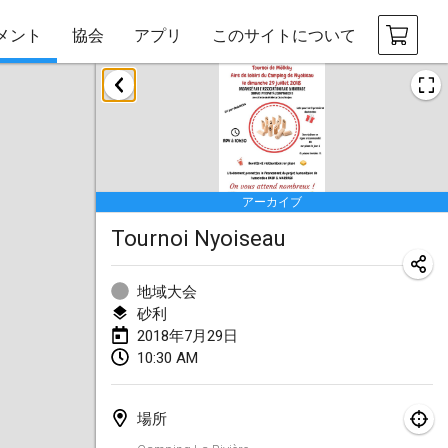
メント
協会
アプリ
このサイトについて
2018年1月
Open des rois de Mölkky
2018年1月21日
|
フランス
アーカイブ
Individuel du Garo
Tournoi Nyoiseau
2018年1月21日
|
フランス
Tournoi d'Hiver
地域大会
2018年1月27日
|
フランス
砂利
2018年7月29日
Tournoi de Mölkky - Lesfous Dubâtonvaigeois
10:30 AM
2018年1月27日
|
フランス
場所
2018年2月