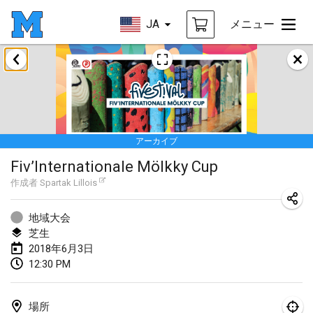
JA
メニュー
2018年1月
Open des rois de Mölkky
2018年1月21日
|
フランス
アーカイブ
Individuel du Garo
Fiv’Internationale Mölkky Cup
2018年1月21日
|
フランス
作成者
Spartak Lillois
Tournoi d'Hiver
2018年1月27日
|
フランス
地域大会
芝生
Tournoi de Mölkky - Lesfous Dubâtonvaigeois
2018年6月3日
12:30 PM
2018年1月27日
|
フランス
2018年2月
場所