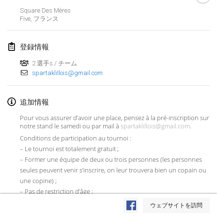
Square Des Mères
Lumi Mölkky
Five
,
フランス
2018年2月3日
|
フィンランド
登録情報
Tournoi de la St Valentin
2018年2月10日
|
フランス
2 選手s / チーム
spartaklillois@gmail.com
Faschings-Mölkky
2018年2月11日
|
ドイツ
追加情報
Pour vous assurer d’avoir une place, pensez à la pré-inscription sur
Rakovnické mölkkování
notre stand le samedi ou par mail à
spartaklillois@gmail.com
.
2018年2月24日
|
チェコ
Conditions de participation au tournoi :
– Le tournoi est totalement gratuit ;
SM HalliMölkky - Finnish Championship
– Former une équipe de deux ou trois personnes (les personnes
2018年2月24日
|
フィンランド
seules peuvent venir s’inscrire, on leur trouvera bien un copain ou
une copine) ;
Tournoi de l'ASSER
– Pas de restriction d’âge ;
リストを表示
2018年2月24日
|
フランス
– Trouver un nom d’équipe (si possible prononçable) ;
ウェブサイトを訪問
表示中
243
トーナメント
– Les inscriptions le jour même sont possibles, mais il y a un risque
監修:
Mölkk Your World