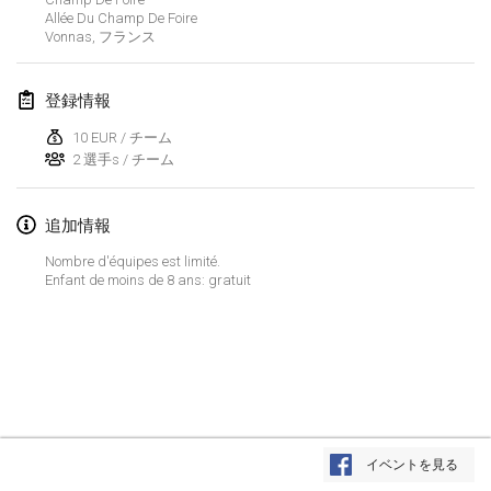
Allée Du Champ De Foire
Lumi Mölkky
Vonnas
,
フランス
2018年2月3日
|
フィンランド
登録情報
Tournoi de la St Valentin
2018年2月10日
|
フランス
10 EUR / チーム
2 選手s / チーム
Faschings-Mölkky
2018年2月11日
|
ドイツ
追加情報
Nombre d'équipes est limité.
Rakovnické mölkkování
Enfant de moins de 8 ans: gratuit
2018年2月24日
|
チェコ
SM HalliMölkky - Finnish Championship
2018年2月24日
|
フィンランド
Tournoi de l'ASSER
リストを表示
2018年2月24日
|
フランス
イベントを見る
表示中
243
トーナメント
監修:
Mölkk Your World