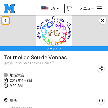
JA
メニュー
2018年1月
Open des rois de Mölkky
2018年1月21日
|
フランス
アーカイブ
Individuel du Garo
Tournoi de Sou de Vonnas
2018年1月21日
|
フランス
作成者
Le Sou des Ecoles Laiques
Tournoi d'Hiver
2018年1月27日
|
フランス
地域大会
2018年4月8日
Tournoi de Mölkky - Lesfous Dubâtonvaigeois
9:30 AM
2018年1月27日
|
フランス
場所
2018年2月
Champ De Foire