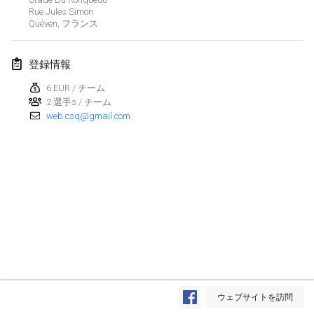
Rue Jules Simon
Lumi Mölkky
Quéven
,
フランス
2018年2月3日
|
フィンランド
登録情報
Tournoi de la St Valentin
2018年2月10日
|
フランス
6 EUR / チーム
2 選手s / チーム
web.csq@gmail.com
Faschings-Mölkky
2018年2月11日
|
ドイツ
Rakovnické mölkkování
2018年2月24日
|
チェコ
SM HalliMölkky - Finnish Championship
2018年2月24日
|
フィンランド
Tournoi de l'ASSER
リストを表示
2018年2月24日
|
フランス
ウェブサイトを訪問
表示中
243
トーナメント
監修:
Mölkk Your World