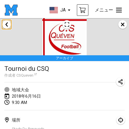
JA
メニュー
2018年1月
Open des rois de Mölkky
2018年1月21日
|
フランス
アーカイブ
Individuel du Garo
Tournoi du CSQ
2018年1月21日
|
フランス
作成者
CSQueven
Tournoi d'Hiver
2018年1月27日
|
フランス
地域大会
2018年6月16日
Tournoi de Mölkky - Lesfous Dubâtonvaigeois
9:30 AM
2018年1月27日
|
フランス
場所
2018年2月
Stade Du Ronquedo