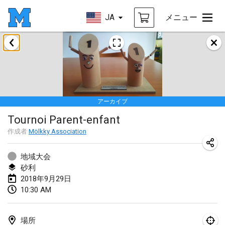
JA
メニュー
2018年1月
Open des rois de Mölkky
2018年1月21日
|
フランス
アーカイブ
Individuel du Garo
Tournoi Parent-enfant
2018年1月21日
|
フランス
作成者
Mölkky Association
Tournoi d'Hiver
2018年1月27日
|
フランス
地域大会
砂利
Tournoi de Mölkky - Lesfous Dubâtonvaigeois
2018年9月29日
10:30 AM
2018年1月27日
|
フランス
2018年2月
場所