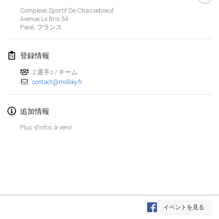
Complexe Sportif De Chasseboeuf
Lumi Mölkky
Avenue Le Brix
54
2018年2月3日
|
フィンランド
Pacé
,
フランス
Tournoi de la St Valentin
登録情報
2018年2月10日
|
フランス
2 選手s / チーム
contact@molkky.fr
Faschings-Mölkky
2018年2月11日
|
ドイツ
追加情報
Rakovnické mölkkování
Plus d'infos à venir
2018年2月24日
|
チェコ
SM HalliMölkky - Finnish Championship
2018年2月24日
|
フィンランド
Tournoi de l'ASSER
リストを表示
2018年2月24日
|
フランス
イベントを見る
表示中
243
トーナメント
監修:
Mölkk Your World