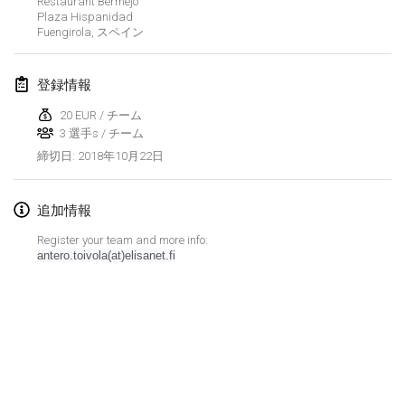
Restaurant Bermejo
Plaza Hispanidad
Lumi Mölkky
Fuengirola
,
スペイン
2018年2月3日
|
フィンランド
登録情報
Tournoi de la St Valentin
2018年2月10日
|
フランス
20 EUR / チーム
3 選手s / チーム
Faschings-Mölkky
2018年10月22日
締切日
:
2018年2月11日
|
ドイツ
追加情報
Rakovnické mölkkování
Register your team and more info:
2018年2月24日
|
チェコ
antero.toivola(at)elisanet.fi
SM HalliMölkky - Finnish Championship
2018年2月24日
|
フィンランド
Tournoi de l'ASSER
リストを表示
2018年2月24日
|
フランス
表示中
243
トーナメント
監修:
Mölkk Your World