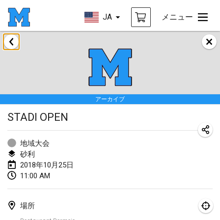
JA
メニュー
2018年1月
Open des rois de Mölkky
2018年1月21日
|
フランス
アーカイブ
Individuel du Garo
STADI OPEN
2018年1月21日
|
フランス
Tournoi d'Hiver
地域大会
2018年1月27日
|
フランス
砂利
2018年10月25日
Tournoi de Mölkky - Lesfous Dubâtonvaigeois
11:00 AM
2018年1月27日
|
フランス
場所
2018年2月