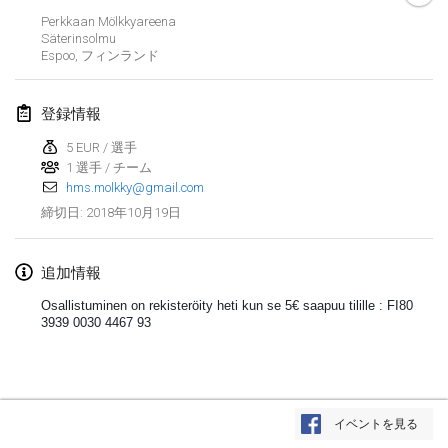
Perkkaan Mölkkyareena
Lumi Mölkky
Säterinsolmu
2018年2月3日
|
フィンランド
Espoo
,
フィンランド
Tournoi de la St Valentin
登録情報
2018年2月10日
|
フランス
5 EUR / 選手
1 選手 / チーム
Faschings-Mölkky
hms.molkky@gmail.com
2018年2月11日
|
ドイツ
2018年10月19日
締切日
:
Rakovnické mölkkování
2018年2月24日
|
チェコ
追加情報
Osallistuminen on rekisteröity heti kun se 5€ saapuu tilille : FI80
SM HalliMölkky - Finnish Championship
3939 0030 4467 93
2018年2月24日
|
フィンランド
Tournoi de l'ASSER
リストを表示
2018年2月24日
|
フランス
イベントを見る
表示中
243
トーナメント
監修:
Mölkk Your World