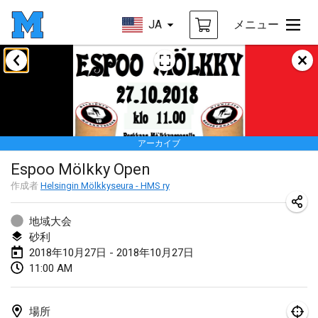
JA
メニュー
2018年1月
Open des rois de Mölkky
2018年1月21日
|
フランス
アーカイブ
Individuel du Garo
Espoo Mölkky Open
2018年1月21日
|
フランス
作成者
Helsingin Mölkkyseura - HMS ry
Tournoi d'Hiver
2018年1月27日
|
フランス
地域大会
砂利
Tournoi de Mölkky - Lesfous Dubâtonvaigeois
2018年10月27日 - 2018年10月27日
11:00 AM
2018年1月27日
|
フランス
2018年2月
場所