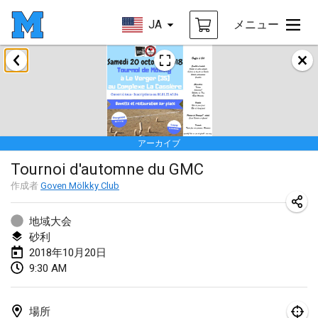
JA
メニュー
2018年1月
Open des rois de Mölkky
2018年1月21日
|
フランス
アーカイブ
Individuel du Garo
Tournoi d'automne du GMC
2018年1月21日
|
フランス
作成者
Goven Mölkky Club
Tournoi d'Hiver
2018年1月27日
|
フランス
地域大会
砂利
Tournoi de Mölkky - Lesfous Dubâtonvaigeois
2018年10月20日
9:30 AM
2018年1月27日
|
フランス
2018年2月
場所