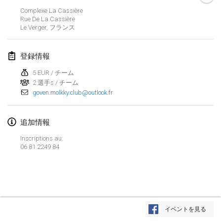
Complexe La Cassière
Lumi Mölkky
Rue De La Cassière
2018年2月3日
|
フィンランド
Le Verger
,
フランス
Tournoi de la St Valentin
登録情報
2018年2月10日
|
フランス
5 EUR / チーム
2 選手s / チーム
Faschings-Mölkky
goven.molkky.club@outlook.fr
2018年2月11日
|
ドイツ
Rakovnické mölkkování
追加情報
2018年2月24日
|
チェコ
Inscriptions au:
06 81 2249 84
SM HalliMölkky - Finnish Championship
2018年2月24日
|
フィンランド
Tournoi de l'ASSER
リストを表示
2018年2月24日
|
フランス
イベントを見る
表示中
243
トーナメント
監修:
Mölkk Your World