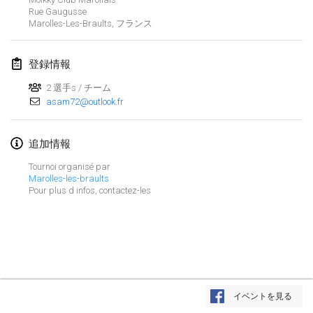
Rue Gaugusse
Lumi Mölkky
Marolles-Les-Braults
,
フランス
2018年2月3日
|
フィンランド
登録情報
Tournoi de la St Valentin
2018年2月10日
|
フランス
2 選手s / チーム
asam72@outlook.fr
Faschings-Mölkky
2018年2月11日
|
ドイツ
追加情報
Tournoi organisé par
Rakovnické mölkkování
Marolles-les-braults
2018年2月24日
|
チェコ
Pour plus d infos, contactez-les
SM HalliMölkky - Finnish Championship
2018年2月24日
|
フィンランド
Tournoi de l'ASSER
リストを表示
2018年2月24日
|
フランス
イベントを見る
表示中
243
トーナメント
監修:
Mölkk Your World