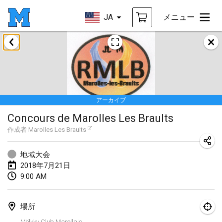
JA
メニュー
2018年1月
Open des rois de Mölkky
2018年1月21日
|
フランス
アーカイブ
Individuel du Garo
Concours de Marolles Les Braults
2018年1月21日
|
フランス
作成者
Marolles Les Braults
Tournoi d'Hiver
2018年1月27日
|
フランス
地域大会
2018年7月21日
Tournoi de Mölkky - Lesfous Dubâtonvaigeois
9:00 AM
2018年1月27日
|
フランス
場所
2018年2月
Mölkky Club Marollais