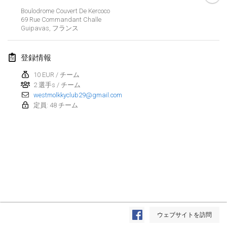
Boulodrome Couvert De Kercoco
Lumi Mölkky
69 Rue Commandant Challe
2018年2月3日
|
フィンランド
Guipavas
,
フランス
Tournoi de la St Valentin
登録情報
2018年2月10日
|
フランス
10 EUR / チーム
2 選手s / チーム
Faschings-Mölkky
westmolkkyclub29@gmail.com
2018年2月11日
|
ドイツ
定員: 48 チーム
Rakovnické mölkkování
2018年2月24日
|
チェコ
SM HalliMölkky - Finnish Championship
2018年2月24日
|
フィンランド
Tournoi de l'ASSER
リストを表示
2018年2月24日
|
フランス
ウェブサイトを訪問
表示中
243
トーナメント
監修:
Mölkk Your World