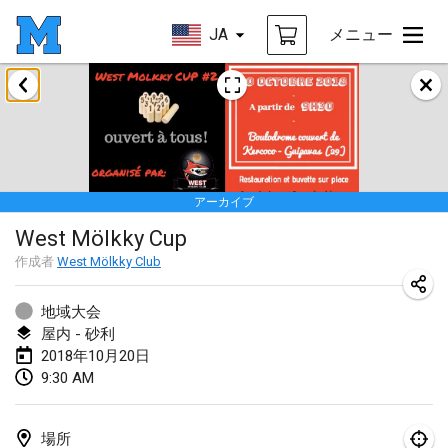
JA
メニュー
2018年1月
Open des rois de Mölkky
2018年1月21日
|
フランス
アーカイブ
Individuel du Garo
West Mölkky Cup
2018年1月21日
|
フランス
作成者
West Mölkky Club
Tournoi d'Hiver
2018年1月27日
|
フランス
地域大会
屋内 - 砂利
Tournoi de Mölkky - Lesfous Dubâtonvaigeois
2018年10月20日
9:30 AM
2018年1月27日
|
フランス
2018年2月
場所