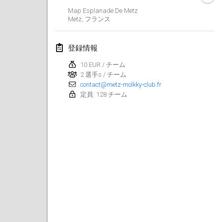
Map Esplanade De Metz
Lumi Mölkky
Metz
,
フランス
2018年2月3日
|
フィンランド
登録情報
Tournoi de la St Valentin
2018年2月10日
|
フランス
10 EUR / チーム
2 選手s / チーム
contact@metz-molkky-club.fr
Faschings-Mölkky
定員: 128 チーム
2018年2月11日
|
ドイツ
Rakovnické mölkkování
2018年2月24日
|
チェコ
SM HalliMölkky - Finnish Championship
2018年2月24日
|
フィンランド
Tournoi de l'ASSER
2018年2月24日
|
フランス