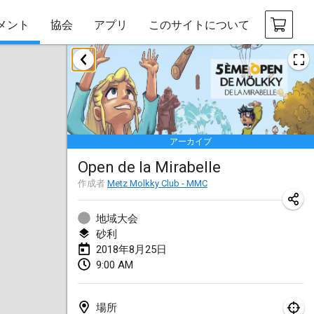
メント
協会
アプリ
このサイトについて
2018年1月
Open des rois de Mölkky
2018年1月21日
|
フランス
アーカイブ
Individuel du Garo
Open de la Mirabelle
2018年1月21日
|
フランス
作成者
Metz Molkky Club - MMC
Tournoi d'Hiver
2018年1月27日
|
フランス
地域大会
砂利
Tournoi de Mölkky - Lesfous Dubâtonvaigeois
2018年8月25日
9:00 AM
2018年1月27日
|
フランス
2018年2月
場所