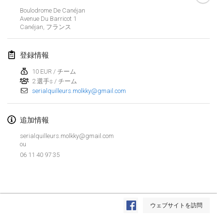
Boulodrome De Canéjan
Lumi Mölkky
Avenue Du Barricot
1
2018年2月3日
|
フィンランド
Canéjan
,
フランス
Tournoi de la St Valentin
登録情報
2018年2月10日
|
フランス
10 EUR / チーム
2 選手s / チーム
Faschings-Mölkky
serialquilleurs.molkky@gmail.com
2018年2月11日
|
ドイツ
Rakovnické mölkkování
追加情報
2018年2月24日
|
チェコ
serialquilleurs.molkky@gmail.com
ou
SM HalliMölkky - Finnish Championship
06 11 40 97 35
2018年2月24日
|
フィンランド
Tournoi de l'ASSER
リストを表示
2018年2月24日
|
フランス
ウェブサイトを訪問
表示中
243
トーナメント
監修:
Mölkk Your World