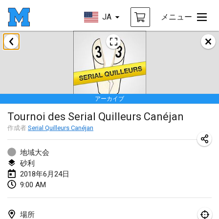
JA
メニュー
2018年1月
Open des rois de Mölkky
2018年1月21日
|
フランス
アーカイブ
Individuel du Garo
Tournoi des Serial Quilleurs Canéjan
2018年1月21日
|
フランス
作成者
Serial Quilleurs Canéjan
Tournoi d'Hiver
2018年1月27日
|
フランス
地域大会
砂利
Tournoi de Mölkky - Lesfous Dubâtonvaigeois
2018年6月24日
9:00 AM
2018年1月27日
|
フランス
2018年2月
場所