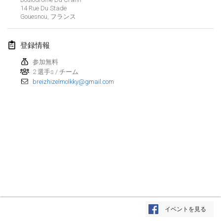
14 Rue Du Stade
Lumi Mölkky
Gouesnou
,
フランス
2018年2月3日
|
フィンランド
登録情報
Tournoi de la St Valentin
2018年2月10日
|
フランス
参加無料
2 選手s / チーム
breizhizelmolkky@gmail.com
Faschings-Mölkky
2018年2月11日
|
ドイツ
Rakovnické mölkkování
2018年2月24日
|
チェコ
SM HalliMölkky - Finnish Championship
2018年2月24日
|
フィンランド
Tournoi de l'ASSER
リストを表示
2018年2月24日
|
フランス
イベントを見る
表示中
243
トーナメント
監修:
Mölkk Your World