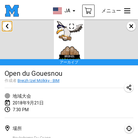
JA
メニュー
2018年1月
Open des rois de Mölkky
2018年1月21日
|
フランス
アーカイブ
Individuel du Garo
Open du Gouesnou
2018年1月21日
|
フランス
作成者
Breizh Izel Mölkky - BIM
Tournoi d'Hiver
2018年1月27日
|
フランス
地域大会
2018年9月21日
Tournoi de Mölkky - Lesfous Dubâtonvaigeois
7:30 PM
2018年1月27日
|
フランス
場所
2018年2月
Boulodrome Du Crann