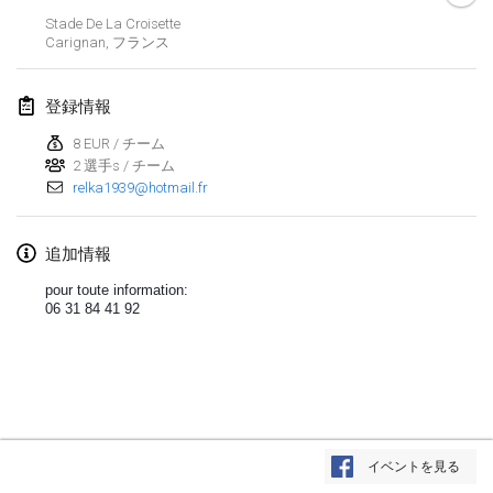
Stade De La Croisette
Lumi Mölkky
Carignan
,
フランス
2018年2月3日
|
フィンランド
登録情報
Tournoi de la St Valentin
2018年2月10日
|
フランス
8 EUR / チーム
2 選手s / チーム
relka1939@hotmail.fr
Faschings-Mölkky
2018年2月11日
|
ドイツ
追加情報
Rakovnické mölkkování
pour toute information:
2018年2月24日
|
チェコ
06 31 84 41 92
SM HalliMölkky - Finnish Championship
2018年2月24日
|
フィンランド
Tournoi de l'ASSER
リストを表示
2018年2月24日
|
フランス
イベントを見る
表示中
243
トーナメント
監修:
Mölkk Your World