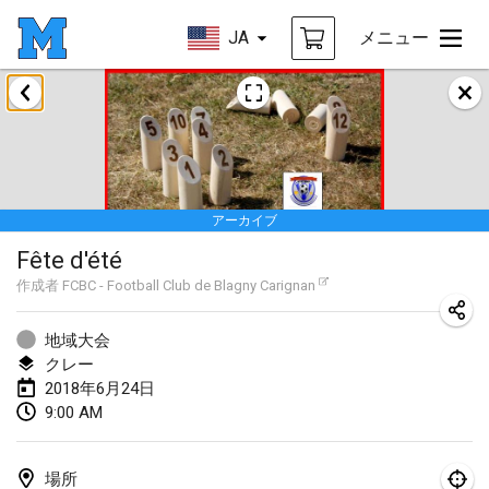
JA
メニュー
2018年1月
Open des rois de Mölkky
2018年1月21日
|
フランス
アーカイブ
Individuel du Garo
Fête d'été
2018年1月21日
|
フランス
作成者
FCBC - Football Club de Blagny Carignan
Tournoi d'Hiver
2018年1月27日
|
フランス
地域大会
クレー
Tournoi de Mölkky - Lesfous Dubâtonvaigeois
2018年6月24日
9:00 AM
2018年1月27日
|
フランス
2018年2月
場所