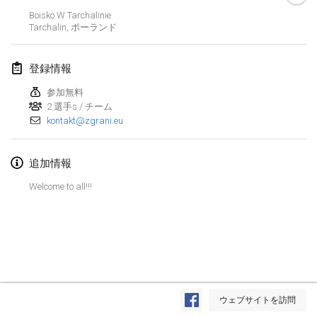
Boisko W Tarchalinie
Lumi Mölkky
Tarchalin
,
ポーランド
2018年2月3日
|
フィンランド
登録情報
Tournoi de la St Valentin
2018年2月10日
|
フランス
参加無料
2 選手s / チーム
kontakt@zgrani.eu
Faschings-Mölkky
2018年2月11日
|
ドイツ
追加情報
Rakovnické mölkkování
Welcome to all!!!
2018年2月24日
|
チェコ
SM HalliMölkky - Finnish Championship
2018年2月24日
|
フィンランド
Tournoi de l'ASSER
リストを表示
2018年2月24日
|
フランス
ウェブサイトを訪問
表示中
243
トーナメント
監修:
Mölkk Your World