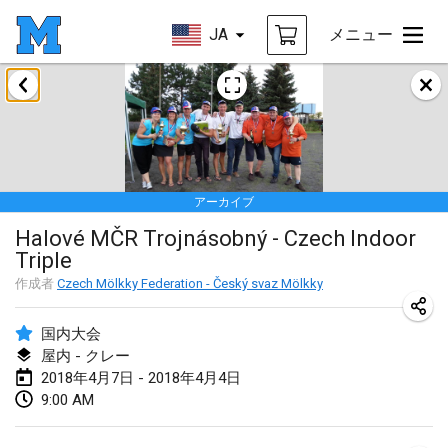
JA
メニュー
2018年1月
Open des rois de Mölkky
2018年1月21日
|
フランス
アーカイブ
Individuel du Garo
Halové MČR Trojnásobný - Czech Indoor
2018年1月21日
|
フランス
Triple
Tournoi d'Hiver
作成者
Czech Mölkky Federation - Český svaz Mölkky
2018年1月27日
|
フランス
国内大会
Tournoi de Mölkky - Lesfous Dubâtonvaigeois
屋内 - クレー
2018年4月7日 - 2018年4月4日
2018年1月27日
|
フランス
9:00 AM
2018年2月