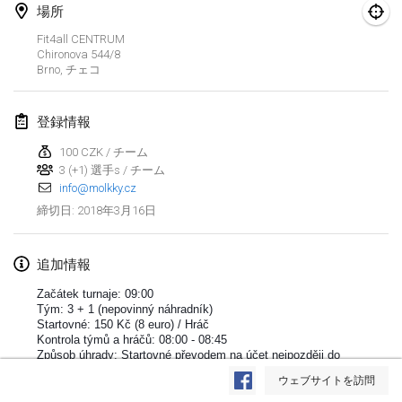
場所
Lumi Mölkky
Fit4all CENTRUM
2018年2月3日
|
フィンランド
Chironova
544/8
Brno
,
チェコ
Tournoi de la St Valentin
2018年2月10日
|
フランス
登録情報
100 CZK / チーム
Faschings-Mölkky
3 (+1) 選手s / チーム
2018年2月11日
|
ドイツ
info@molkky.cz
2018年3月16日
締切日
:
Rakovnické mölkkování
2018年2月24日
|
チェコ
追加情報
SM HalliMölkky - Finnish Championship
Začátek turnaje: 09:00
2018年2月24日
|
フィンランド
Tým: 3 + 1 (nepovinný náhradník)
Startovné: 150 Kč (8 euro) / Hráč
Kontrola týmů a hráčů: 08:00 - 08:45
Tournoi de l'ASSER
リストを表示
Způsob úhrady: Startovné převodem na účet nejpozději do
4. 4. 2018 (Možno uhradit startovné při registraci)
2018年2月24日
|
フランス
ウェブサイトを訪問
表示中
243
トーナメント
監修:
Mölkk Your World