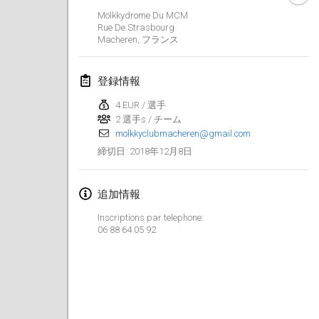
Mölkkydrome Du MCM
Lumi Mölkky
Rue De Strasbourg
2018年2月3日
|
フィンランド
Macheren
,
フランス
Tournoi de la St Valentin
登録情報
2018年2月10日
|
フランス
4 EUR / 選手
2 選手s / チーム
Faschings-Mölkky
molkkyclubmacheren@gmail.com
2018年2月11日
|
ドイツ
2018年12月8日
締切日
:
Rakovnické mölkkování
2018年2月24日
|
チェコ
追加情報
Inscriptions par telephone:
SM HalliMölkky - Finnish Championship
06 88 64 05 92
2018年2月24日
|
フィンランド
Tournoi de l'ASSER
2018年2月24日
|
フランス