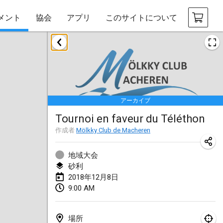
メント
協会
アプリ
このサイトについて
2018年1月
Open des rois de Mölkky
2018年1月21日
|
フランス
アーカイブ
Individuel du Garo
Tournoi en faveur du Téléthon
2018年1月21日
|
フランス
作成者
Mölkky Club de Macheren
Tournoi d'Hiver
2018年1月27日
|
フランス
地域大会
砂利
Tournoi de Mölkky - Lesfous Dubâtonvaigeois
2018年12月8日
9:00 AM
2018年1月27日
|
フランス
2018年2月
場所