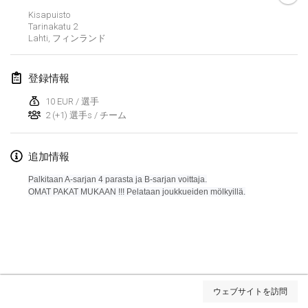
Kisapuisto
Lumi Mölkky
Tarinakatu
2
2018年2月3日
|
フィンランド
Lahti
,
フィンランド
Tournoi de la St Valentin
登録情報
2018年2月10日
|
フランス
10 EUR / 選手
2 (+1) 選手s / チーム
Faschings-Mölkky
2018年2月11日
|
ドイツ
追加情報
Rakovnické mölkkování
Palkitaan A-sarjan 4 parasta ja B-sarjan voittaja.
2018年2月24日
|
チェコ
OMAT PAKAT MUKAAN !!!
Pelataan joukkueiden mölkyillä.
SM HalliMölkky - Finnish Championship
2018年2月24日
|
フィンランド
Tournoi de l'ASSER
リストを表示
2018年2月24日
|
フランス
ウェブサイトを訪問
表示中
243
トーナメント
監修:
Mölkk Your World