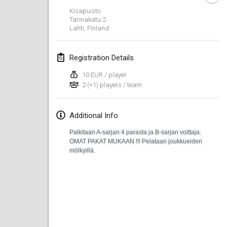
Kisapuisto
Lumi Mölkky
Tarinakatu
2
Feb 3, 2018
|
Finland
Lahti
,
Finland
Tournoi de la St Valentin
Registration Details
Feb 10, 2018
|
France
10 EUR / player
2 (+1) players / team
Faschings-Mölkky
Feb 11, 2018
|
Germany
Additional Info
Rakovnické mölkkování
Palkitaan A-sarjan 4 parasta ja B-sarjan voittaja.
Feb 24, 2018
|
Czech Republic
OMAT PAKAT MUKAAN !!!
Pelataan joukkueiden
mölkyillä.
SM HalliMölkky - Finnish Championship
Feb 24, 2018
|
Finland
Tournoi de l'ASSER
Feb 24, 2018
|
France