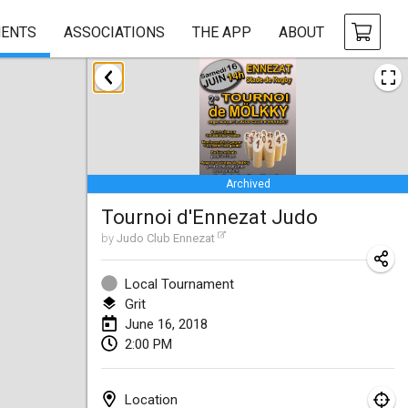
ENTS
ASSOCIATIONS
THE APP
ABOUT
January 2018
Open des rois de Mölkky
Jan 21, 2018
|
France
Archived
Individuel du Garo
Tournoi d'Ennezat Judo
Jan 21, 2018
|
France
by
Judo Club Ennezat
Tournoi d'Hiver
Jan 27, 2018
|
France
Local Tournament
Grit
Tournoi de Mölkky - Lesfous Dubâtonvaigeois
June 16, 2018
2:00 PM
Jan 27, 2018
|
France
February 2018
Location