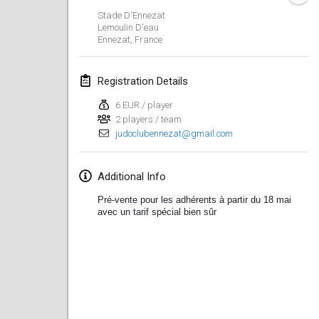
Stade D'Ennezat
Lumi Mölkky
Lemoulin D'eau
Feb 3, 2018
|
Finland
Ennezat
,
France
Tournoi de la St Valentin
Registration Details
Feb 10, 2018
|
France
6 EUR / player
2 players / team
Faschings-Mölkky
judoclubennezat@gmail.com
Feb 11, 2018
|
Germany
Rakovnické mölkkování
Additional Info
Feb 24, 2018
|
Czech Republic
Pré-vente pour les adhérents à partir du 18 mai
avec un tarif spécial bien sûr
SM HalliMölkky - Finnish Championship
Feb 24, 2018
|
Finland
Tournoi de l'ASSER
Feb 24, 2018
|
France