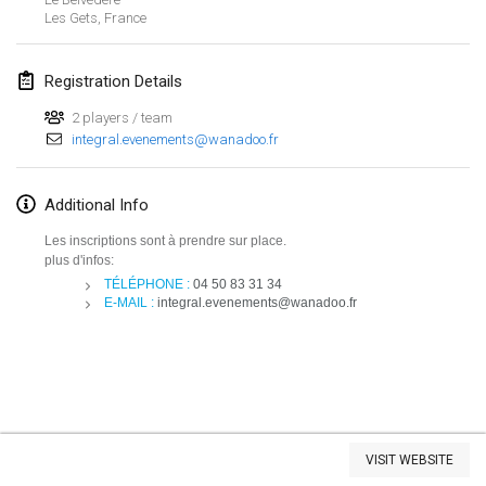
Les Gets
,
France
Lumi Mölkky
Feb 3, 2018
|
Finland
Registration Details
Tournoi de la St Valentin
2 players / team
Feb 10, 2018
|
France
integral.evenements@wanadoo.fr
Faschings-Mölkky
Additional Info
Feb 11, 2018
|
Germany
Les inscriptions sont à prendre sur place.
plus d'infos:
Rakovnické mölkkování
TÉLÉPHONE :
04 50 83 31 34
Feb 24, 2018
|
Czech Republic
E-MAIL :
integral.evenements@wanadoo.fr
SM HalliMölkky - Finnish Championship
Feb 24, 2018
|
Finland
Tournoi de l'ASSER
View list
Feb 24, 2018
|
France
VISIT WEBSITE
Showing
243
tournaments
Curated by
Mölkk Your World