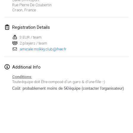
Rue Pierre De Coubertin
Lumi Mölkky
Craon
,
France
Feb 3, 2018
|
Finland
Registration Details
Tournoi de la St Valentin
Feb 10, 2018
|
France
3 EUR / team
2 players / team
amicale.molkky.club@free.fr
Faschings-Mölkky
Feb 11, 2018
|
Germany
Additional Info
Rakovnické mölkkování
Conditions:
Feb 24, 2018
|
Czech Republic
Toute équipe doit Être composé d'un gars & d'une fille :-)
Coût: probablement moins de 5€/équipe (contacter l'organisateur)
SM HalliMölkky - Finnish Championship
Feb 24, 2018
|
Finland
Tournoi de l'ASSER
View list
Feb 24, 2018
|
France
Showing
243
tournaments
Curated by
Mölkk Your World