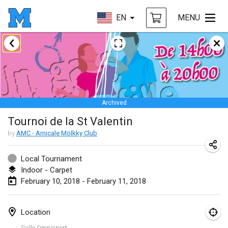
EN
MENU
January 2018
Open des rois de Mölkky
Jan 21, 2018
|
France
Archived
Individuel du Garo
Tournoi de la St Valentin
Jan 21, 2018
|
France
by
AMC - Amicale Mölkky Club
Tournoi d'Hiver
Jan 27, 2018
|
France
Local Tournament
Indoor - Carpet
Tournoi de Mölkky - Lesfous Dubâtonvaigeois
February 10, 2018 - February 11, 2018
Jan 27, 2018
|
France
Location
February 2018
Salle Omnisport