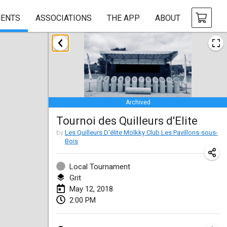
ENTS
ASSOCIATIONS
THE APP
ABOUT
January 2018
Open des rois de Mölkky
Jan 21, 2018
|
France
Archived
Individuel du Garo
Tournoi des Quilleurs d'Elite
Jan 21, 2018
|
France
by
Les Quilleurs D'élite Mölkky Club Les Pavillons-sous-
Bois
Tournoi d'Hiver
Jan 27, 2018
|
France
Local Tournament
Grit
Tournoi de Mölkky - Lesfous Dubâtonvaigeois
May 12, 2018
Jan 27, 2018
|
France
2:00 PM
February 2018