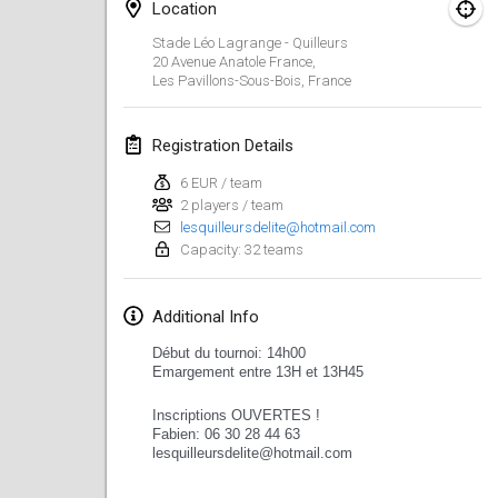
Location
Lumi Mölkky
Stade Léo Lagrange - Quilleurs
Feb 3, 2018
|
Finland
20 Avenue Anatole France,
Les Pavillons-Sous-Bois
,
France
Tournoi de la St Valentin
Feb 10, 2018
|
France
Registration Details
6 EUR / team
Faschings-Mölkky
2 players / team
Feb 11, 2018
|
Germany
lesquilleursdelite@hotmail.com
Capacity: 32 teams
Rakovnické mölkkování
Feb 24, 2018
|
Czech Republic
Additional Info
SM HalliMölkky - Finnish Championship
Début du tournoi: 14h00
Emargement entre 13H et 13H45
Feb 24, 2018
|
Finland
Inscriptions OUVERTES !
Tournoi de l'ASSER
Fabien: 06 30 28 44 63
lesquilleursdelite@hotmail
.com
Feb 24, 2018
|
France