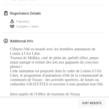
Lumi Mölkky
Feb 3, 2018
|
Finland
Registration Details
Free entry
Tournoi de la St Valentin
2 players / team
Feb 10, 2018
|
France
Additional Info
Faschings-Mölkky
Feb 11, 2018
|
Germany
Clôturer l'été en beauté avec les dernières animations de
Loisirs à l'Air Libre
Tournoi de Mölkky, ciné de plein air, apéritif offert, pique-
Rakovnické mölkkování
nique partagé et remise des lots aux gagnants du concours
Feb 24, 2018
|
Czech Republic
photos !
Cette animation est proposée dans le cadre de Loisirs à l'Air
Libre, le programme d'animations d'été de la communauté de
SM HalliMölkky - Finnish Championship
communes de Nozay : des activités sportives, de loisirs ou
Feb 24, 2018
|
Finland
culturelles GRATUITES et ouvertes à tous pendant tout l'été.
Infos auprès de l'Office de tourisme de Nozay
Tournoi de l'ASSER
View list
Feb 24, 2018
|
France
VISIT WEBSITE
Showing
243
tournaments
Curated by
Mölkk Your World