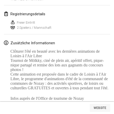
Lumi Mölkky
3. Feb. 2018
|
Finnland
Registrierungsdetails
Freier Eintritt
Tournoi de la St Valentin
2 Spielers / Mannschaft
10. Feb. 2018
|
Frankreich
Zusätzliche Informationen
Faschings-Mölkky
11. Feb. 2018
|
Deutschland
Clôturer l'été en beauté avec les dernières animations de
Loisirs à l'Air Libre
Tournoi de Mölkky, ciné de plein air, apéritif offert, pique-
Rakovnické mölkkování
nique partagé et remise des lots aux gagnants du concours
24. Feb. 2018
|
Tschechische Republik
photos !
Cette animation est proposée dans le cadre de Loisirs à l'Air
Libre, le programme d'animations d'été de la communauté de
SM HalliMölkky - Finnish Championship
communes de Nozay : des activités sportives, de loisirs ou
24. Feb. 2018
|
Finnland
culturelles GRATUITES et ouvertes à tous pendant tout l'été.
Infos auprès de l'Office de tourisme de Nozay
Tournoi de l'ASSER
Liste anzeigen
24. Feb. 2018
|
Frankreich
WEBSITE
243
Turnieren angezeigt
Kuratiert von
Mölkk Your World