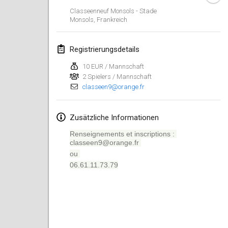
Classeenneuf Monsols - Stade
Lumi Mölkky
Monsols
,
Frankreich
3. Feb. 2018
|
Finnland
Registrierungsdetails
Tournoi de la St Valentin
10. Feb. 2018
|
Frankreich
10 EUR / Mannschaft
2 Spielers / Mannschaft
classeen9@orange.fr
Faschings-Mölkky
11. Feb. 2018
|
Deutschland
Zusätzliche Informationen
Rakovnické mölkkování
Renseignements et inscriptions :
24. Feb. 2018
|
Tschechische
classeen9@orange.fr
Republik
ou
06.61.11.73.79
SM HalliMölkky - Finnish Championship
24. Feb. 2018
|
Finnland
Tournoi de l'ASSER
24. Feb. 2018
|
Frankreich