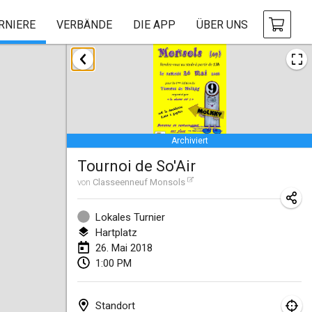
RNIERE
VERBÄNDE
DIE APP
ÜBER UNS
Januar 2018
Open des rois de Mölkky
21. Jan. 2018
|
Frankreich
Archiviert
Individuel du Garo
Tournoi de So'Air
21. Jan. 2018
|
Frankreich
von
Classeenneuf Monsols
Tournoi d'Hiver
27. Jan. 2018
|
Frankreich
Lokales Turnier
Hartplatz
Tournoi de Mölkky - Lesfous Dubâtonvaigeois
26. Mai 2018
1:00 PM
27. Jan. 2018
|
Frankreich
Februar 2018
Standort