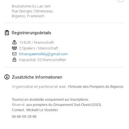
Boulodrome Du Lac Vert
Lumi Mölkky
Rue Georges Clémenceau
3. Feb. 2018
|
Finnland
Biganos
,
Frankreich
Tournoi de la St Valentin
Registrierungsdetails
10. Feb. 2018
|
Frankreich
10 EUR / Mannschaft
2 Spielers / Mannschaft
Faschings-Mölkky
tchanqueemolkky@gmail.com
11. Feb. 2018
|
Deutschland
Kapazität: 32 Mannschaften
Rakovnické mölkkování
Zusätzliche Informationen
24. Feb. 2018
|
Tschechische Republik
Organisation en partenariat avec
l'Amicale des Pompiers de Biganos
SM HalliMölkky - Finnish Championship
24. Feb. 2018
|
Finnland
Tournoi en doublette uniquement sur Inscriptions.
Réservé
aux pompiers du Groupement Sud-Ouest (GSO).
Contact : Mickaël Le Vouëdec
Tournoi de l'ASSER
Liste anzeigen
06-86-58-29-98
24. Feb. 2018
|
Frankreich
243
Turnieren angezeigt
Kuratiert von
Mölkk Your World