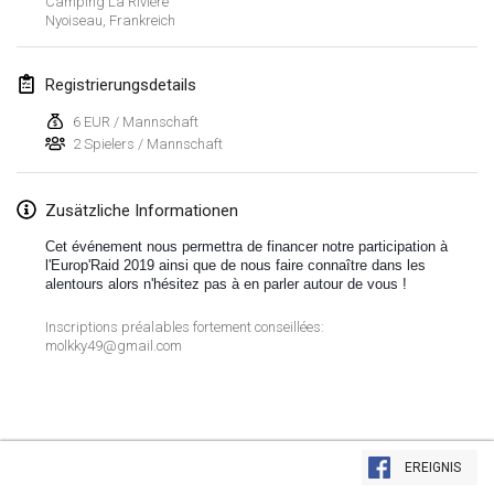
Camping La Rivière
Nyoiseau
,
Frankreich
Lumi Mölkky
3. Feb. 2018
|
Finnland
Registrierungsdetails
Tournoi de la St Valentin
6 EUR / Mannschaft
10. Feb. 2018
|
Frankreich
2 Spielers / Mannschaft
Faschings-Mölkky
Zusätzliche Informationen
11. Feb. 2018
|
Deutschland
Cet événement nous permettra de financer notre participation à
l'Europ'Raid 2019 ainsi que de nous faire connaître dans les
Rakovnické mölkkování
alentours alors n'hésitez pas à en parler autour de vous !
24. Feb. 2018
|
Tschechische Republik
Inscriptions préalables fortement conseillées:
molkky49@gmail.com
SM HalliMölkky - Finnish Championship
24. Feb. 2018
|
Finnland
Tournoi de l'ASSER
Liste anzeigen
24. Feb. 2018
|
Frankreich
EREIGNIS
243
Turnieren angezeigt
Kuratiert von
Mölkk Your World