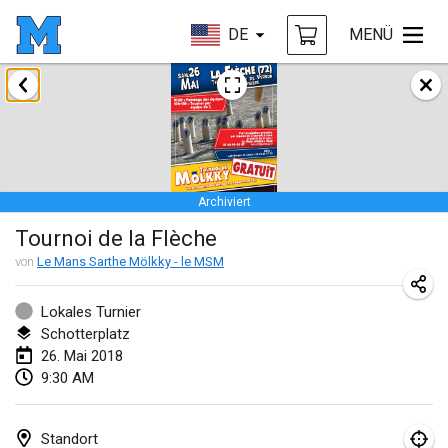
DE
MENÜ
Januar 2018
Open des rois de Mölkky
21. Jan. 2018
|
Frankreich
Archiviert
Individuel du Garo
Tournoi de la Flèche
21. Jan. 2018
|
Frankreich
von
Le Mans Sarthe Mölkky - le MSM
Tournoi d'Hiver
27. Jan. 2018
|
Frankreich
Lokales Turnier
Schotterplatz
Tournoi de Mölkky - Lesfous Dubâtonvaigeois
26. Mai 2018
9:30 AM
27. Jan. 2018
|
Frankreich
Februar 2018
Standort