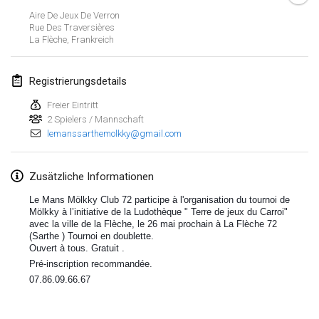
Aire De Jeux De Verron
Lumi Mölkky
Rue Des Traversières
3. Feb. 2018
|
Finnland
La Flèche
,
Frankreich
Tournoi de la St Valentin
Registrierungsdetails
10. Feb. 2018
|
Frankreich
Freier Eintritt
2 Spielers / Mannschaft
Faschings-Mölkky
lemanssarthemolkky@gmail.com
11. Feb. 2018
|
Deutschland
Rakovnické mölkkování
Zusätzliche Informationen
24. Feb. 2018
|
Tschechische Republik
Le Mans Mölkky Club 72 participe à l'organisation du tournoi de
Mölkky à l’initiative de la Ludothèque " Terre de jeux du Carroi"
avec la ville de la Flèche, le 26 mai prochain à La Flèche 72
SM HalliMölkky - Finnish Championship
(Sarthe ) Tournoi en doublette.
24. Feb. 2018
|
Finnland
Ouvert à tous. Gratuit .
Pré-inscription recommandée.
Tournoi de l'ASSER
07.86.09.66.6
7
Liste anzeigen
24. Feb. 2018
|
Frankreich
243
Turnieren angezeigt
Kuratiert von
Mölkk Your World