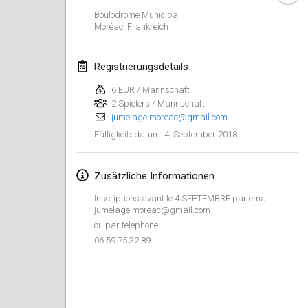
Boulodrome Municipal
Lumi Mölkky
Moréac
,
Frankreich
3. Feb. 2018
|
Finnland
Registrierungsdetails
Tournoi de la St Valentin
10. Feb. 2018
|
Frankreich
6 EUR / Mannschaft
2 Spielers / Mannschaft
jumelage.moreac@gmail.com
Faschings-Mölkky
4. September 2018
Fälligkeitsdatum
:
11. Feb. 2018
|
Deutschland
Rakovnické mölkkování
Zusätzliche Informationen
24. Feb. 2018
|
Tschechische
Inscriptions avant le 4 SEPTEMBRE par email
Republik
jumelage.moreac@gmail.com
ou par telephone
SM HalliMölkky - Finnish Championship
06 59 75 32 89
24. Feb. 2018
|
Finnland
Tournoi de l'ASSER
24. Feb. 2018
|
Frankreich