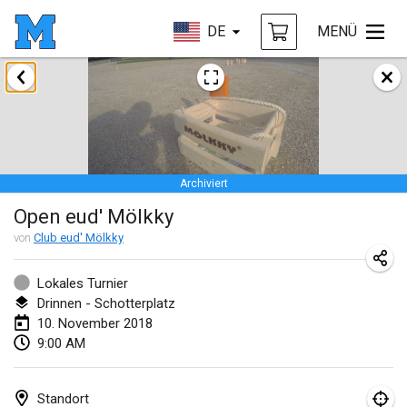
DE
MENÜ
Januar 2018
Open des rois de Mölkky
21. Jan. 2018
|
Frankreich
Archiviert
Individuel du Garo
Open eud' Mölkky
21. Jan. 2018
|
Frankreich
von
Club eud' Mölkky
Tournoi d'Hiver
27. Jan. 2018
|
Frankreich
Lokales Turnier
Drinnen - Schotterplatz
Tournoi de Mölkky - Lesfous Dubâtonvaigeois
10. November 2018
9:00 AM
27. Jan. 2018
|
Frankreich
Februar 2018
Standort