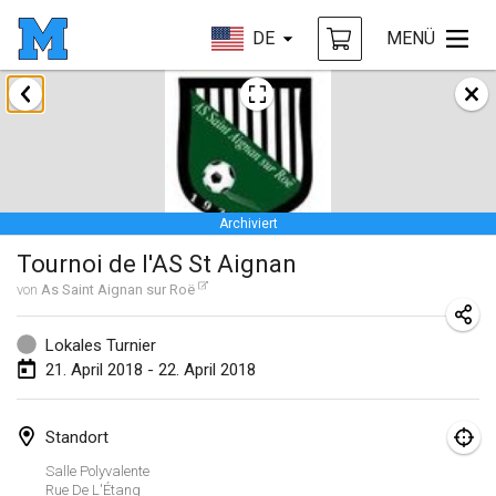
DE
MENÜ
Januar 2018
Open des rois de Mölkky
21. Jan. 2018
|
Frankreich
Archiviert
Individuel du Garo
Tournoi de l'AS St Aignan
21. Jan. 2018
|
Frankreich
von
As Saint Aignan sur Roë
Tournoi d'Hiver
27. Jan. 2018
|
Frankreich
Lokales Turnier
21. April 2018 - 22. April 2018
Tournoi de Mölkky - Lesfous Dubâtonvaigeois
27. Jan. 2018
|
Frankreich
Standort
Salle Polyvalente
Februar 2018
Rue De L'Étang