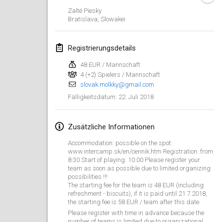
Zalté Piesky
Lumi Mölkky
Bratislava
,
Slowakei
3. Feb. 2018
|
Finnland
Registrierungsdetails
Tournoi de la St Valentin
10. Feb. 2018
|
Frankreich
48 EUR / Mannschaft
4 (+2) Spielers / Mannschaft
slovak.molkky@gmail.com
Faschings-Mölkky
22. Juli 2018
Fälligkeitsdatum
:
11. Feb. 2018
|
Deutschland
Rakovnické mölkkování
Zusätzliche Informationen
24. Feb. 2018
|
Tschechische
Accommodation: possible on the spot:
Republik
www.intercamp.sk/en/cennik.htm Registration: from
8:30 Start of playing: 10:00 Please register your
SM HalliMölkky - Finnish Championship
team as soon as possible due to limited organizing
possibilities !!!
24. Feb. 2018
|
Finnland
The starting fee for the team is 48 EUR (including
refreshment - biscuits), if it is paid until 21.7.2018,
the starting fee is 58 EUR / team after this date.
Tournoi de l'ASSER
Please register with time in advance because the
24. Feb. 2018
|
Frankreich
number of teams is limited due to organizational