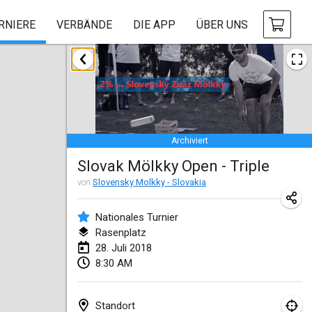
RNIERE
VERBÄNDE
DIE APP
ÜBER UNS
Januar 2018
Open des rois de Mölkky
21. Jan. 2018
|
Frankreich
Archiviert
Individuel du Garo
Slovak Mölkky Open - Triple
21. Jan. 2018
|
Frankreich
von
Slovensky Molkky - Slovakia
Tournoi d'Hiver
27. Jan. 2018
|
Frankreich
Nationales Turnier
Rasenplatz
Tournoi de Mölkky - Lesfous Dubâtonvaigeois
28. Juli 2018
8:30 AM
27. Jan. 2018
|
Frankreich
Februar 2018
Standort