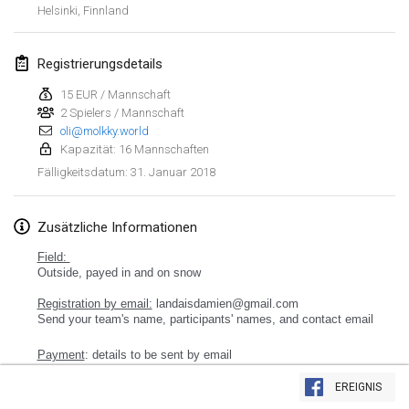
Helsinki
,
Finnland
Lumi Mölkky
3. Feb. 2018
|
Finnland
Registrierungsdetails
Tournoi de la St Valentin
15 EUR / Mannschaft
2 Spielers / Mannschaft
10. Feb. 2018
|
Frankreich
oli@molkky.world
Kapazität: 16 Mannschaften
Faschings-Mölkky
31. Januar 2018
Fälligkeitsdatum
:
11. Feb. 2018
|
Deutschland
Rakovnické mölkkování
Zusätzliche Informationen
24. Feb. 2018
|
Tschechische Republik
Field:
Outside, payed in and on snow
SM HalliMölkky - Finnish Championship
Registration by email:
landaisdamien@gmail.com
24. Feb. 2018
|
Finnland
Send your team's name, participants' names, and contact email
Payment
Tournoi de l'ASSER
: details to be sent by email
Liste anzeigen
24. Feb. 2018
|
Frankreich
EREIGNIS
243
Turnieren angezeigt
Kuratiert von
Mölkk Your World