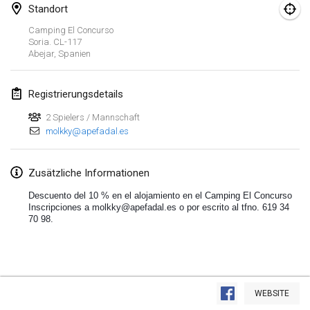
Standort
Lumi Mölkky
Camping El Concurso
3. Feb. 2018
|
Finnland
Soria. CL-117
Abejar
,
Spanien
Tournoi de la St Valentin
10. Feb. 2018
|
Frankreich
Registrierungsdetails
2 Spielers / Mannschaft
Faschings-Mölkky
molkky@apefadal.es
11. Feb. 2018
|
Deutschland
Rakovnické mölkkování
Zusätzliche Informationen
24. Feb. 2018
|
Tschechische Republik
Descuento del 10 % en el alojamiento en el Camping El Concurso
Inscripciones a molkky@apefadal.es o por escrito al tfno. 619 34
70 98.
SM HalliMölkky - Finnish Championship
24. Feb. 2018
|
Finnland
Tournoi de l'ASSER
Liste anzeigen
24. Feb. 2018
|
Frankreich
WEBSITE
243
Turnieren angezeigt
Kuratiert von
Mölkk Your World