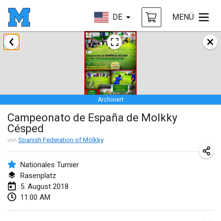
DE
MENÜ
Januar 2018
Open des rois de Mölkky
21. Jan. 2018
|
Frankreich
Archiviert
Individuel du Garo
Campeonato de España de Molkky
21. Jan. 2018
|
Frankreich
Césped
Tournoi d'Hiver
von
Spanish Federation of Mölkky
27. Jan. 2018
|
Frankreich
Nationales Turnier
Tournoi de Mölkky - Lesfous Dubâtonvaigeois
Rasenplatz
5. August 2018
27. Jan. 2018
|
Frankreich
11:00 AM
Februar 2018