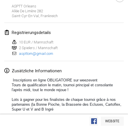
ASPTT Orleans
Lumi Mölkky
Allée De Limère
282
3. Feb. 2018
|
Finnland
Saint-Cyr-En-Val
,
Frankreich
Tournoi de la St Valentin
Registrierungsdetails
10. Feb. 2018
|
Frankreich
10 EUR / Mannschaft
2 Spielers / Mannschaft
Faschings-Mölkky
aspttom@gmail.com
11. Feb. 2018
|
Deutschland
Rakovnické mölkkování
Zusätzliche Informationen
24. Feb. 2018
|
Tschechische Republik
Inscriptions en ligne OBLIGATOIRE sur weezevent
Tours de qualification le matin, tournoi principal et consolante
l'après midi, tout le monde rejoue !
SM HalliMölkky - Finnish Championship
24. Feb. 2018
|
Finnland
Lots à gagner pour les finalistes de chaque tournoi grâce à nos
partenaires (la Bonne Pioche, la Brasserie des Ecluses, Cartoflex,
Super U et V and B Ingré
Tournoi de l'ASSER
Liste anzeigen
24. Feb. 2018
|
Frankreich
Buvette (bière artisanale !) et sandwichs sur place
WEBSITE
243
Turnieren angezeigt
Kuratiert von
Mölkk Your World