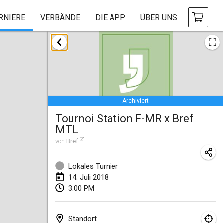
RNIERE
VERBÄNDE
DIE APP
ÜBER UNS
Januar 2018
Open des rois de Mölkky
21. Jan. 2018
|
Frankreich
Archiviert
Individuel du Garo
Tournoi Station F-MR x Bref
21. Jan. 2018
|
Frankreich
MTL
Tournoi d'Hiver
von
Bref
27. Jan. 2018
|
Frankreich
Lokales Turnier
Tournoi de Mölkky - Lesfous Dubâtonvaigeois
14. Juli 2018
3:00 PM
27. Jan. 2018
|
Frankreich
Februar 2018
Standort