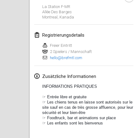
La Station F-MR
Lumi Mölkky
Allée Des Barges
3. Feb. 2018
|
Finnland
Montreal
,
Kanada
Tournoi de la St Valentin
Registrierungsdetails
10. Feb. 2018
|
Frankreich
Freier Eintritt
2 Spielers / Mannschaft
Faschings-Mölkky
hello@brefmtl.com
11. Feb. 2018
|
Deutschland
Rakovnické mölkkování
Zusätzliche Informationen
24. Feb. 2018
|
Tschechische
INFORMATIONS PRATIQUES
Republik
☞ Entrée libre et gratuite
☞ Les chiens tenus en laisse sont autorisés sur le
SM HalliMölkky - Finnish Championship
site sauf en cas de très grosse affluence, pour leur
24. Feb. 2018
|
Finnland
sécurité et leur bien-être
☞ Foodtruck, bar et animations sur place
☞ Les enfants sont les bienvenus
Tournoi de l'ASSER
24. Feb. 2018
|
Frankreich