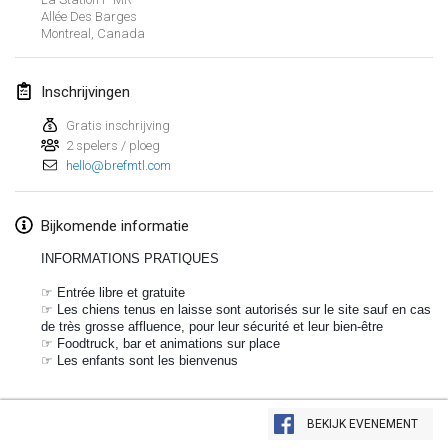
Allée Des Barges
Lumi Mölkky
Montreal
,
Canada
3 feb. 2018
|
Finland
Inschrijvingen
Tournoi de la St Valentin
10 feb. 2018
|
Frankrijk
Gratis inschrijving
2 spelers / ploeg
hello@brefmtl.com
Faschings-Mölkky
11 feb. 2018
|
Duitsland
Bijkomende informatie
Rakovnické mölkkování
INFORMATIONS PRATIQUES
24 feb. 2018
|
Tsjechië
☞ Entrée libre et gratuite
☞ Les chiens tenus en laisse sont autorisés sur le site sauf en cas
SM HalliMölkky - Finnish Championship
de très grosse affluence, pour leur sécurité et leur bien-être
24 feb. 2018
|
Finland
☞ Foodtruck, bar et animations sur place
☞ Les enfants sont les bienvenus
Tournoi de l'ASSER
Weergave lijst
24 feb. 2018
|
Frankrijk
BEKIJK EVENEMENT
243
tornooien weergegeven
Samengesteld door
Mölkk Your World