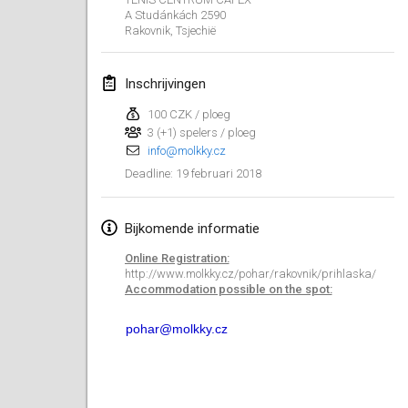
A Studánkách 2590
Lumi Mölkky
Rakovnik
,
Tsjechië
3 feb. 2018
|
Finland
Inschrijvingen
Tournoi de la St Valentin
10 feb. 2018
|
Frankrijk
100 CZK / ploeg
3 (+1) spelers / ploeg
info@molkky.cz
Faschings-Mölkky
19 februari 2018
Deadline
:
11 feb. 2018
|
Duitsland
Rakovnické mölkkování
Bijkomende informatie
24 feb. 2018
|
Tsjechië
Online Registration:
http://www.molkky.cz/pohar/rakovnik/prihlaska/
SM HalliMölkky - Finnish Championship
Accommodation possible on the spot:
24 feb. 2018
|
Finland
pohar@molkky.cz
Tournoi de l'ASSER
24 feb. 2018
|
Frankrijk