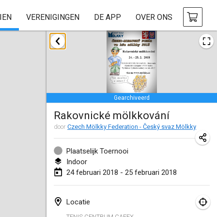
IEN
VERENIGINGEN
DE APP
OVER ONS
januari 2018
Open des rois de Mölkky
21 jan. 2018
|
Frankrijk
Gearchiveerd
Individuel du Garo
Rakovnické mölkkování
21 jan. 2018
|
Frankrijk
door
Czech Mölkky Federation - Český svaz Mölkky
Tournoi d'Hiver
27 jan. 2018
|
Frankrijk
Plaatselijk Toernooi
Indoor
Tournoi de Mölkky - Lesfous Dubâtonvaigeois
24 februari 2018 - 25 februari 2018
27 jan. 2018
|
Frankrijk
Locatie
februari 2018
TENIS CENTRUM CAFEX