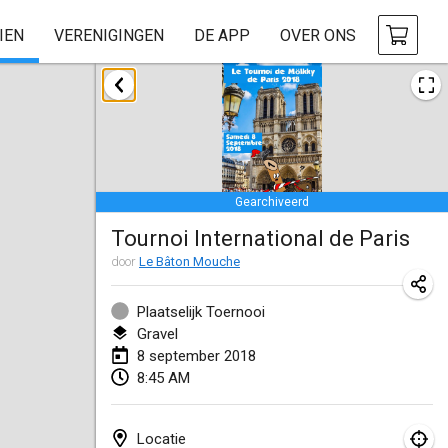
IEN
VERENIGINGEN
DE APP
OVER ONS
januari 2018
Open des rois de Mölkky
21 jan. 2018
|
Frankrijk
Gearchiveerd
Individuel du Garo
Tournoi International de Paris
21 jan. 2018
|
Frankrijk
door
Le Bâton Mouche
Tournoi d'Hiver
27 jan. 2018
|
Frankrijk
Plaatselijk Toernooi
Gravel
Tournoi de Mölkky - Lesfous Dubâtonvaigeois
8 september 2018
8:45 AM
27 jan. 2018
|
Frankrijk
februari 2018
Locatie