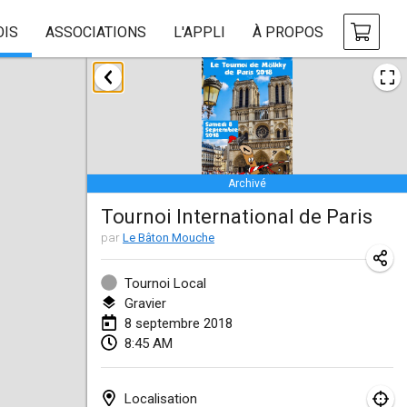
OIS
ASSOCIATIONS
L'APPLI
À PROPOS
janvier 2018
Open des rois de Mölkky
21 janv. 2018
|
France
Archivé
Individuel du Garo
Tournoi International de Paris
21 janv. 2018
|
France
par
Le Bâton Mouche
Tournoi d'Hiver
27 janv. 2018
|
France
Tournoi Local
Gravier
Tournoi de Mölkky - Lesfous Dubâtonvaigeois
8 septembre 2018
8:45 AM
27 janv. 2018
|
France
février 2018
Localisation