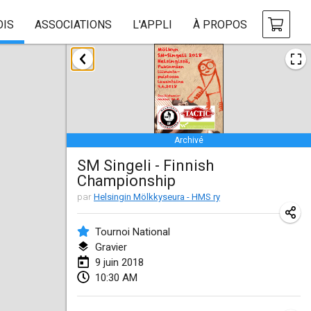
OIS
ASSOCIATIONS
L'APPLI
À PROPOS
janvier 2018
Open des rois de Mölkky
21 janv. 2018
|
France
Archivé
Individuel du Garo
SM Singeli - Finnish
21 janv. 2018
|
France
Championship
Tournoi d'Hiver
par
Helsingin Mölkkyseura - HMS ry
27 janv. 2018
|
France
Tournoi National
Tournoi de Mölkky - Lesfous Dubâtonvaigeois
Gravier
9 juin 2018
27 janv. 2018
|
France
10:30 AM
février 2018