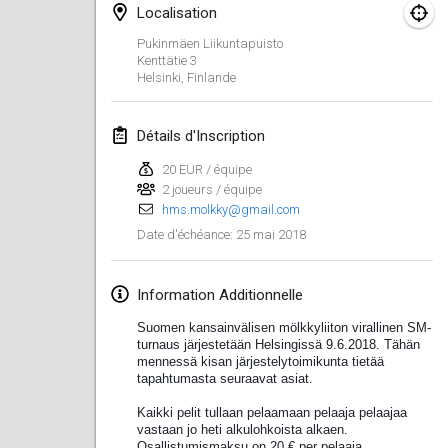
Localisation
Lumi Mölkky
Pukinmäen Liikuntapuisto
3 févr. 2018
|
Finlande
Kenttätie 3
Helsinki
,
Finlande
Tournoi de la St Valentin
10 févr. 2018
|
France
Détails d'Inscription
20 EUR / équipe
Faschings-Mölkky
2 joueurs / équipe
11 févr. 2018
|
Allemagne
hms.molkky@gmail.com
25 mai 2018
Date d'échéance
:
Rakovnické mölkkování
24 févr. 2018
|
République tchèque
Information Additionnelle
SM HalliMölkky - Finnish Championship
Suomen kansainvälisen mölkkyliiton virallinen SM-
24 févr. 2018
|
Finlande
turnaus järjestetään Helsingissä 9.6.2018. Tähän
mennessä kisan järjestelytoimikunta tietää
tapahtumasta seuraavat asiat.
Tournoi de l'ASSER
Kaikki pelit tullaan pelaamaan pelaaja pelaajaa
24 févr. 2018
|
France
vastaan jo heti alkulohkoista alkaen.
Osallistumismaksu on 20 € per pelaaja.