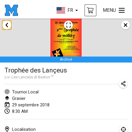
FR
MENU
janvier 2018
Open des rois de Mölkky
21 janv. 2018
|
France
Archivé
Individuel du Garo
Trophée des Lançeus
21 janv. 2018
|
France
par
Les Lanceûs di Baston
Tournoi d'Hiver
27 janv. 2018
|
France
Tournoi Local
Gravier
Tournoi de Mölkky - Lesfous Dubâtonvaigeois
29 septembre 2018
8:30 AM
27 janv. 2018
|
France
février 2018
Localisation