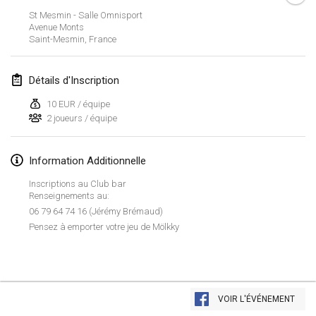
St Mesmin - Salle Omnisport
Lumi Mölkky
Avenue Monts
3 févr. 2018
|
Finlande
Saint-Mesmin
,
France
Tournoi de la St Valentin
Détails d'Inscription
10 févr. 2018
|
France
10 EUR / équipe
2 joueurs / équipe
Faschings-Mölkky
11 févr. 2018
|
Allemagne
Information Additionnelle
Rakovnické mölkkování
Inscriptions au Club bar
24 févr. 2018
|
République tchèque
Renseignements au:
06 79 64 74 16 (Jérémy Brémaud)
SM HalliMölkky - Finnish Championship
Pensez à emporter votre jeu de Mölkky
24 févr. 2018
|
Finlande
Tournoi de l'ASSER
Afficher la liste
24 févr. 2018
|
France
VOIR L'ÉVÉNEMENT
Montrant
243
tournois
Maintenu par
Mölkk Your World