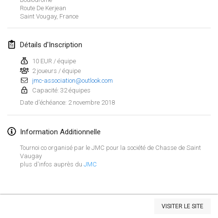
Route De Kerjean
Lumi Mölkky
Saint Vougay
,
France
3 févr. 2018
|
Finlande
Détails d'Inscription
Tournoi de la St Valentin
10 févr. 2018
|
France
10 EUR / équipe
2 joueurs / équipe
jmc-association@outlook.com
Faschings-Mölkky
Capacité: 32 équipes
11 févr. 2018
|
Allemagne
2 novembre 2018
Date d'échéance
:
Rakovnické mölkkování
24 févr. 2018
|
République tchèque
Information Additionnelle
Tournoi co organisé par le JMC pour la société de Chasse de Saint
SM HalliMölkky - Finnish Championship
Vaugay
plus d'infos auprès du
JMC
24 févr. 2018
|
Finlande
Tournoi de l'ASSER
Afficher la liste
24 févr. 2018
|
France
VISITER LE SITE
Montrant
243
tournois
Maintenu par
Mölkk Your World