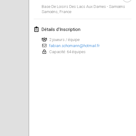
Base De Loisirs Des Lacs Aux Dames - Samoëns
Lumi Mölkky
Samoëns
,
France
3 févr. 2018
|
Finlande
Détails d'Inscription
Tournoi de la St Valentin
10 févr. 2018
|
France
2 joueurs / équipe
fabian.schomann@hotmail.fr
Capacité: 64 équipes
Faschings-Mölkky
11 févr. 2018
|
Allemagne
Rakovnické mölkkování
24 févr. 2018
|
République tchèque
SM HalliMölkky - Finnish Championship
24 févr. 2018
|
Finlande
Tournoi de l'ASSER
24 févr. 2018
|
France